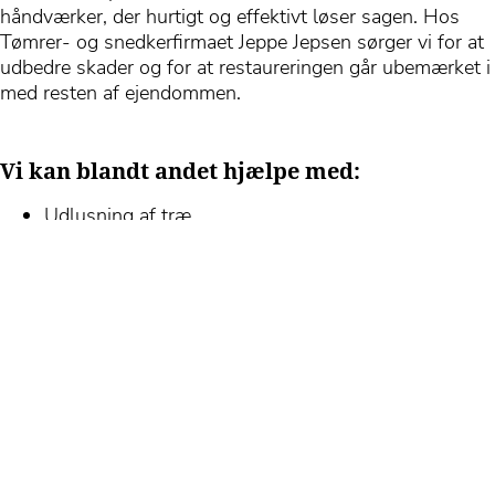
håndværker, der hurtigt og effektivt løser sagen. Hos
Tømrer- og snedkerfirmaet Jeppe Jepsen sørger vi for at
udbedre skader og for at restaureringen går ubemærket i
med resten af ejendommen.
Vi kan blandt andet hjælpe med:
Udlusning af træ
Montering af stave i sildebensgulv
Udskiftning af stave i sildebensparket
Kontakt os
REPARATION AF DØRE:
Har du brug for at få repareret
døre?